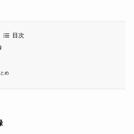
目次
録
まとめ
録