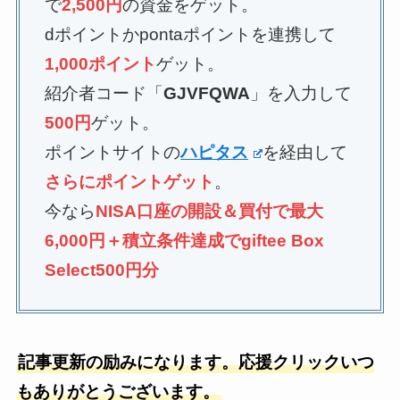
で
2,500円
の資金をゲット。
dポイントかpontaポイントを連携して
1,000ポイント
ゲット。
紹介者コード「
GJVFQWA
」を入力して
500円
ゲット。
ポイントサイトの
ハピタス
を経由して
さらにポイントゲット
。
今なら
NISA口座の開設＆買付で最大
6,000円＋積立条件達成でgiftee Box
Select500円分
記事更新の励みになります。応援クリックいつ
もありがとうございます。