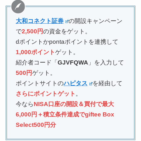
大和コネクト証券
の開設キャンペーン
で
2,500円
の資金をゲット。
dポイントかpontaポイントを連携して
1,000ポイント
ゲット。
紹介者コード「
GJVFQWA
」を入力して
500円
ゲット。
ポイントサイトの
ハピタス
を経由して
さらにポイントゲット
。
今なら
NISA口座の開設＆買付で最大
6,000円＋積立条件達成でgiftee Box
Select500円分