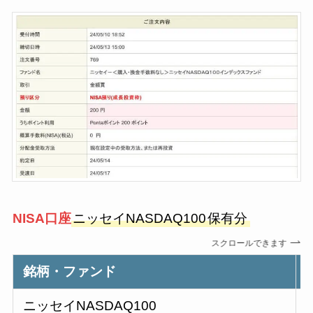
NISA口
座
ニッセイNASDAQ100
保有分
スクロールできます
銘柄・ファンド
ニッセイNASDAQ100