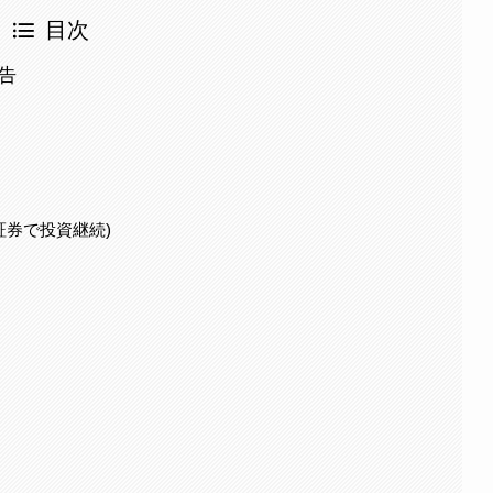
目次
報告
I証券で投資継続)