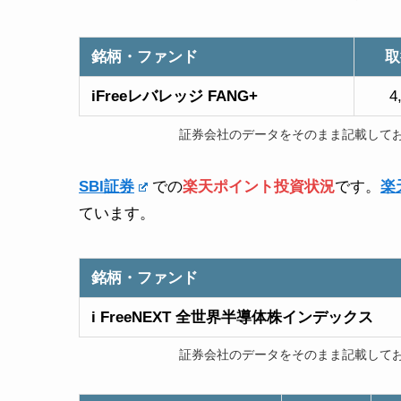
銘柄・ファンド
取
iFreeレバレッジ FANG+
4
証券会社のデータをそのまま記載して
SBI証券
での
楽天
ポイント投資状況
です。
楽
ています。
銘柄・ファンド
i FreeNEXT 全世界半導体株インデックス
証券会社のデータをそのまま記載して