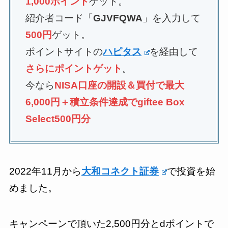
1,000ポイント
ゲット。
紹介者コード「
GJVFQWA
」を入力して
500円
ゲット。
ポイントサイトの
ハピタス
を経由して
さらにポイントゲット
。
今なら
NISA口座の開設＆買付で最大
6,000円＋積立条件達成でgiftee Box
Select500円分
2022年11月から
大和コネクト証券
で投資を始
めました。
キャンペーンで頂いた2,500円分とdポイントで