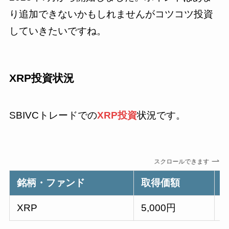
り追加できないかもしれませんがコツコツ投資
していきたいですね。
XRP投資状況
SBIVCトレードでの
XRP投資
状況です。
スクロールできます
銘柄・ファンド
取得価額
XRP
5,000円
5