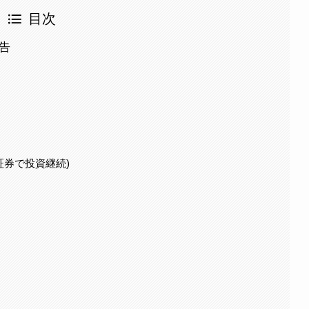
目次
報告
I証券で投資継続)