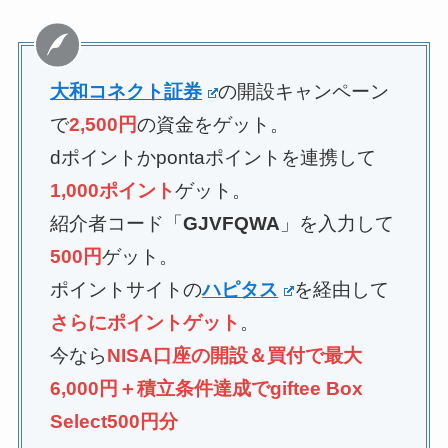
大和コネクト証券
の開設キャンペーン
で
2,500円
の資金をゲット。
dポイントかpontaポイントを連携して
1,000ポイント
ゲット。
紹介者コード「
GJVFQWA
」を入力して
500円
ゲット。
ポイントサイトの
ハピタス
を経由して
さらにポイントゲット
。
今なら
NISA口座の開設＆買付で最大
6,000円＋積立条件達成でgiftee Box
Select500円分