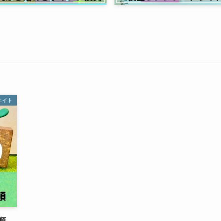
エイト
順、