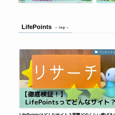
LifePoints
– tag –
アンケート
LifePointsはどんなサイト？実際どのくらい稼げる